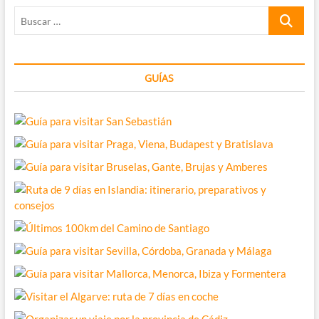
tips
Buscar
de
ayuda
…
GUÍAS