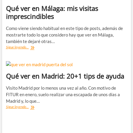
Qué ver en Málaga: mis visitas
imprescindibles
Como viene siendo habitual en este tipo de posts, además de
mostrarte todo lo que considero hay que ver en Málaga,
también te dejaré otras…
Qué
Sigue leyendo...
ver
en
Málaga:
mis
visitas
Qué ver en Madrid: 20+1 tips de ayuda
imprescindibles
Visito Madrid por lo menos una vez al año. Con motivo de
FITUR en enero, suelo realizar una escapada de unos días a
Madrid y, lo que…
Qué
Sigue leyendo...
ver
en
Madrid:
20+1