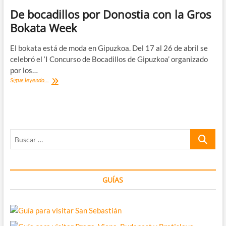
De bocadillos por Donostia con la Gros
Bokata Week
El bokata está de moda en Gipuzkoa. Del 17 al 26 de abril se
celebró el ‘I Concurso de Bocadillos de Gipuzkoa’ organizado
por los…
De
Sigue leyendo...
bocadillos
por
Donostia
con
la
Buscar
Gros
Bokata
…
Week
GUÍAS