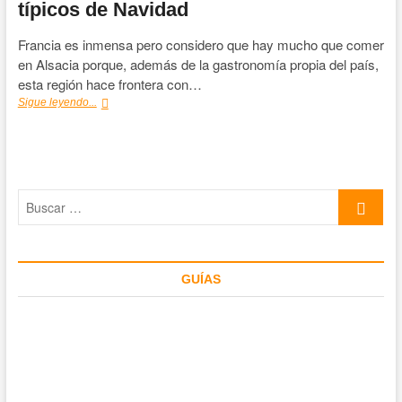
típicos de Navidad
Francia es inmensa pero considero que hay mucho que comer
en Alsacia porque, además de la gastronomía propia del país,
esta región hace frontera con…
¿Qué
Sigue leyendo...
comer
en
Alsacia?
Los
platos
Buscar
típicos
de
…
Navidad
GUÍAS