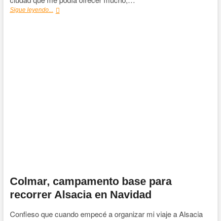
Estrasburgo,
Sigue leyendo...
la
capital
de
la
Navidad
en
Alsacia
Colmar, campamento base para
recorrer Alsacia en Navidad
Confieso que cuando empecé a organizar mi viaje a Alsacia