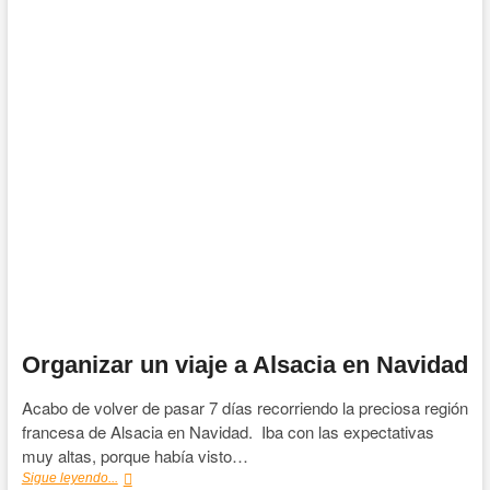
fue
la
última
fiesta
de
los
farolillos
de
Baiona
Organizar un viaje a Alsacia en Navidad
Acabo de volver de pasar 7 días recorriendo la preciosa región
francesa de Alsacia en Navidad. Iba con las expectativas
muy altas, porque había visto…
Organizar
Sigue leyendo...