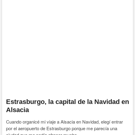
un
viaje
a
Alsacia
en
Navidad
Estrasburgo, la capital de la Navidad en
Alsacia
Cuando organicé mi viaje a Alsacia en Navidad, elegí entrar
por el aeropuerto de Estrasburgo porque me parecía una
ciudad que me podía ofrecer mucho,…