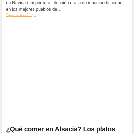
en Navidad mi primera intención era la de ir haciendo noche
en los mejores pueblos de…
Colmar,
Sigue leyendo...
campamento
base
para
recorrer
Alsacia
en
Navidad
¿Qué comer en Alsacia? Los platos