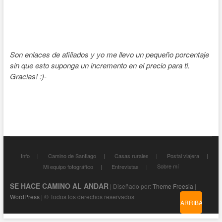
Son enlaces de afiliados y yo me llevo un pequeño porcentaje
sin que esto suponga un incremento en el precio para ti.
Gracias! :)-
Info
Camino de Santiago
Casas rurales
Postal viajera
Sobre mí
Mi equipo fotográfico
Entrevistas
SE HACE CAMINO AL ANDAR
| Diseñado por:
Theme Freesia
|
WordPress
| © Todos los derechos reservados
ARRIBA