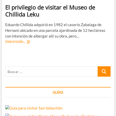
El privilegio de visitar el Museo de
Chillida Leku
Eduardo Chillida adquirió en 1982 el caserío Zabalaga de
Hernani ubicado en una parcela ajardinada de 12 hectáreas
con intención de albergar allí su obra, pero…
El
Sigue leyendo...
privilegio
de
visitar
el
Museo
Buscar
de
Chillida
…
Leku
GUÍAS