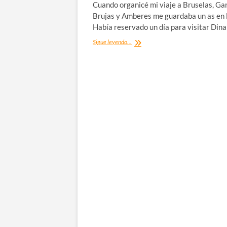
Cuando organicé mi viaje a Bruselas, Ga
Brujas y Amberes me guardaba un as en 
Había reservado un día para visitar Din
Dinant,
Sigue leyendo...
la
colegiata
de
Notre
Dame
y
su
ciudadela
mirador