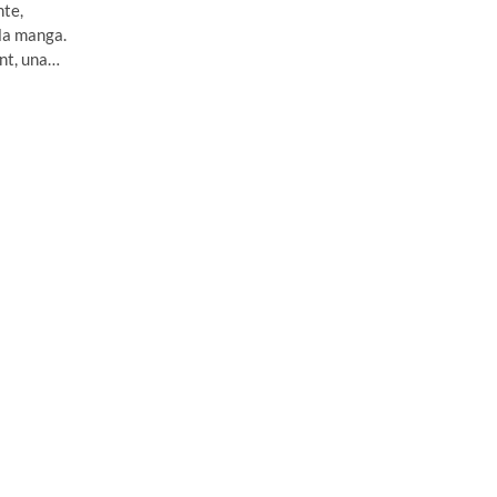
nte,
la manga.
ant, una…