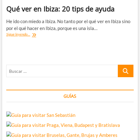
Qué ver en Ibiza: 20 tips de ayuda
He ido con miedo a Ibiza. No tanto por el qué ver en Ibiza sino
por el qué hacer en Ibiza, porque es una isla…
Qué
Sigue leyendo...
ver
en
Ibiza:
20
tips
Buscar
de
ayuda
…
GUÍAS