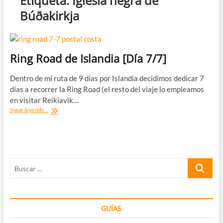
Etiqueta:
Iglesia negra de
Búðakirkja
Ring Road de Islandia [Día 7/7]
Dentro de mi ruta de 9 días por Islandia decidimos dedicar 7
días a recorrer la Ring Road (el resto del viaje lo empleamos
en visitar Reikiavik…
Ring
Sigue leyendo...
Road
de
Islandia
[Día
7/7]
Buscar
…
GUÍAS