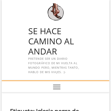
Saltar
al
contenido
SE HACE
CAMINO AL
ANDAR
PRETENDE SER UN DIARIO
FOTOGRÁFICO DE MI VUELTA AL
MUNDO PERO, MIENTRAS TANTO,
HABLO DE MIS VIAJES. :)-