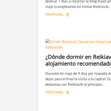
dedicar 7 días a recorrer la Ring Road (el
viaje lo empleamos en visitar Reikiavik
Ring
Sigue leyendo...
Road
de
Islandia
[Día
7/7]
¿Dónde dormir en Reikiav
alojamiento recomendad
Durante mi viaje de 9 días por Islandia 
dejar para el final la visita a la capital. 
debíamos ver Reikiavik al principio…
¿Dónde
Sigue leyendo...
dormir
en
Reikiavik?
Mi