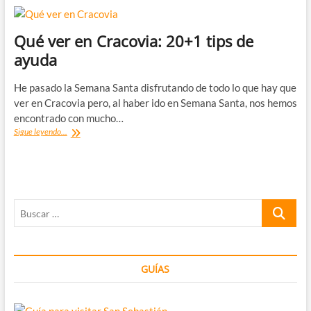
Qué ver en Cracovia: 20+1 tips de
ayuda
He pasado la Semana Santa disfrutando de todo lo que hay que
ver en Cracovia pero, al haber ido en Semana Santa, nos hemos
encontrado con mucho…
Qué
Sigue leyendo...
ver
en
Cracovia:
20+1
tips
Buscar
de
ayuda
…
GUÍAS