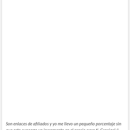
Son enlaces de afiliados y yo me llevo un pequeño porcentaje sin
que esto suponga un incremento en el precio para ti. Gracias! :)-