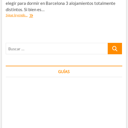
elegir para dormir en Barcelona 3 alojamientos totalmente
distintos. Si bien es…
Dónde
Sigue leyendo...
dormir
en
Barcelona:
mis
alojamientos
Buscar
recomendados
…
GUÍAS