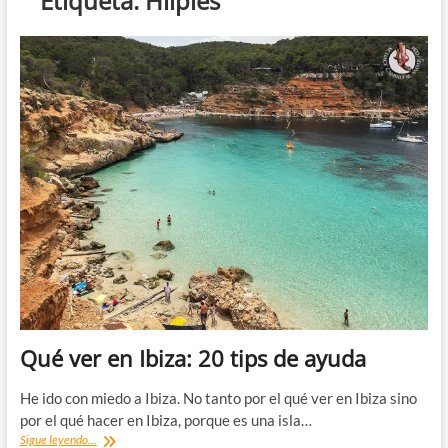
Etiqueta:
Hiipies
Qué ver en Ibiza: 20 tips de ayuda
He ido con miedo a Ibiza. No tanto por el qué ver en Ibiza sino
por el qué hacer en Ibiza, porque es una isla…
Qué
Sigue leyendo...