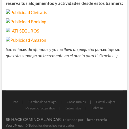
reserva tus alojamientos y actividades desde estos banners:
Son enlaces de afiliados y yo me llevo un pequeño porcentaje sin
que esto suponga un incremento en el precio para ti. Gracias! :)-
Info
Camino de Santiago
Casas rurales
Postal viajera
Sobre mí
Mi equipo fotográfico
Entrevistas
SE HACE CAMINO AL ANDAR
| Diseñado por:
Theme Freesia
|
WordPress
| © Todos los derechos reservados