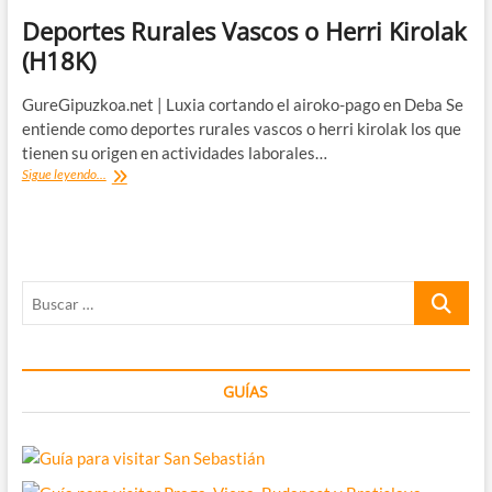
Deportes Rurales Vascos o Herri Kirolak
(H18K)
GureGipuzkoa.net | Luxia cortando el airoko-pago en Deba Se
entiende como deportes rurales vascos o herri kirolak los que
tienen su origen en actividades laborales…
Deportes
Sigue leyendo...
Rurales
Vascos
o
Herri
Kirolak
Buscar
(H18K)
…
GUÍAS