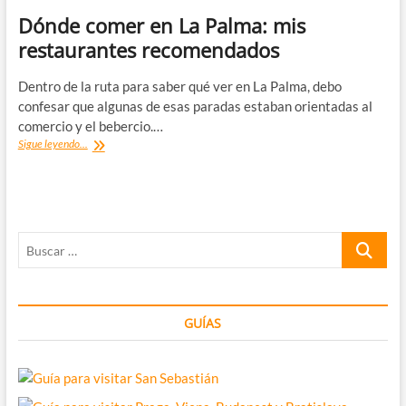
Dónde comer en La Palma: mis
restaurantes recomendados
Dentro de la ruta para saber qué ver en La Palma, debo
confesar que algunas de esas paradas estaban orientadas al
comercio y el bebercio.…
Dónde
Sigue leyendo...
comer
en
La
Palma:
mis
Buscar
restaurantes
recomendados
…
GUÍAS