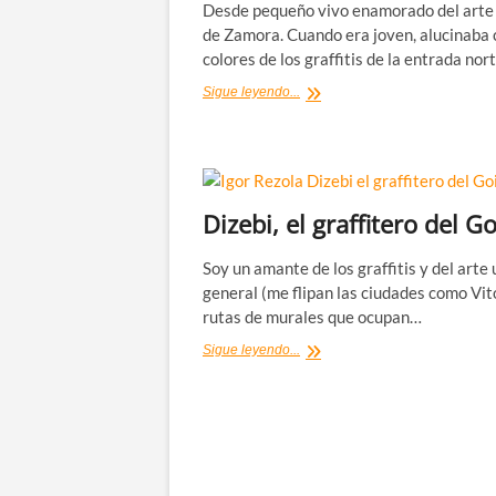
Desde pequeño vivo enamorado del arte
de Zamora. Cuando era joven, alucinaba 
colores de los graffitis de la entrada nor
Arte
Sigue leyendo...
urbano
en
Zamora:
murales
y
graffitis
Dizebi, el graffitero del Go
en
la
Soy un amante de los graffitis y del arte
calle
general (me flipan las ciudades como Vit
rutas de murales que ocupan…
Dizebi,
Sigue leyendo...
el
graffitero
del
Goierri