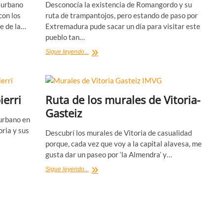
 urbano
Desconocía la existencia de Romangordo y su
con los
ruta de trampantojos, pero estando de paso por
te de la…
Extremadura pude sacar un día para visitar este
pueblo tan…
Romangordo
Sigue leyendo...
y
su
ruta
de
ierri
Ruta de los murales de Vitoria-
trampantojos
Gasteiz
 urbano en
oria y sus
Descubrí los murales de Vitoria de casualidad
porque, cada vez que voy a la capital alavesa, me
gusta dar un paseo por ‘la Almendra’ y…
Ruta
Sigue leyendo...
de
los
murales
de
Vitoria-