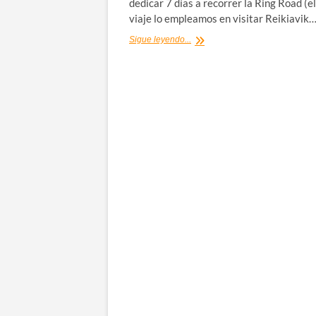
dedicar 7 días a recorrer la Ring Road (el
viaje lo empleamos en visitar Reikiavik
Ring
Sigue leyendo...
Road
de
Islandia
[Día
2/7]