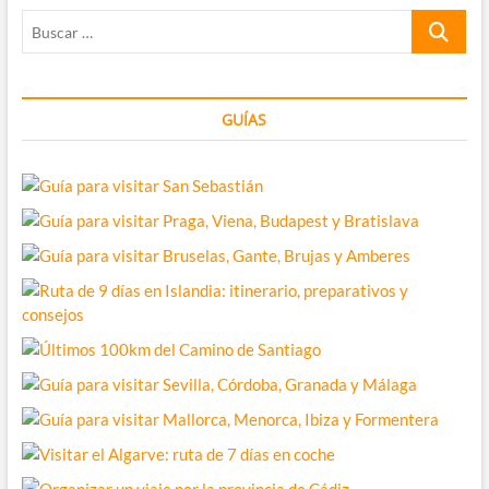
tips
Buscar
de
ayuda
…
GUÍAS