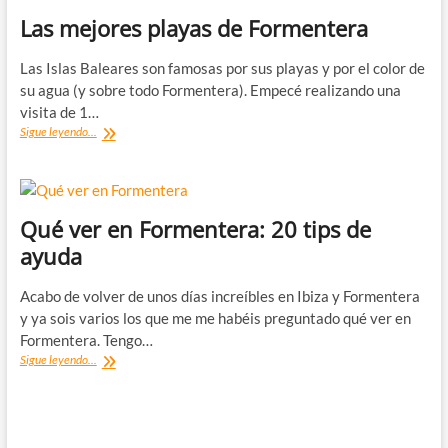
Las mejores playas de Formentera
Las Islas Baleares son famosas por sus playas y por el color de
su agua (y sobre todo Formentera). Empecé realizando una
visita de 1…
Las
Sigue leyendo...
mejores
playas
de
Formentera
Qué ver en Formentera: 20 tips de
ayuda
Acabo de volver de unos días increíbles en Ibiza y Formentera
y ya sois varios los que me me habéis preguntado qué ver en
Formentera. Tengo…
Qué
Sigue leyendo...
ver
en
Formentera:
20