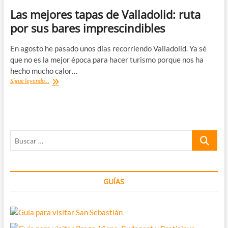
Las mejores tapas de Valladolid: ruta
por sus bares imprescindibles
En agosto he pasado unos días recorriendo Valladolid. Ya sé
que no es la mejor época para hacer turismo porque nos ha
hecho mucho calor…
Las
Sigue leyendo...
mejores
tapas
de
Valladolid:
ruta
Buscar
por
sus
…
bares
imprescindibles
GUÍAS