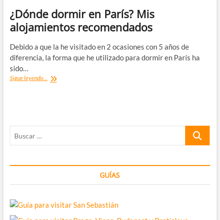
¿Dónde dormir en París? Mis
alojamientos recomendados
Debido a que la he visitado en 2 ocasiones con 5 años de
diferencia, la forma que he utilizado para dormir en París ha
sido…
¿Dónde
Sigue leyendo...
dormir
en
París?
Mis
alojamientos
Buscar
recomendados
…
GUÍAS