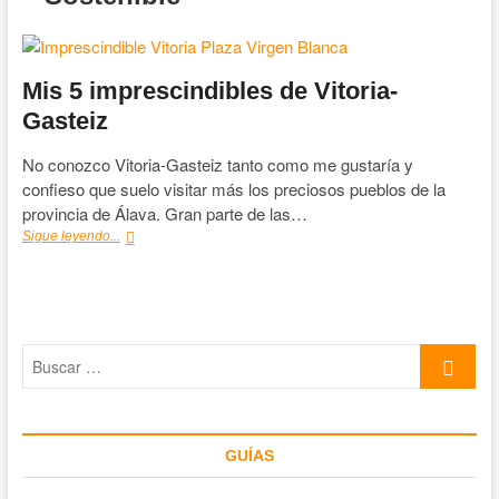
Mis 5 imprescindibles de Vitoria-
Gasteiz
No conozco Vitoria-Gasteiz tanto como me gustaría y
confieso que suelo visitar más los preciosos pueblos de la
provincia de Álava. Gran parte de las…
Mis
Sigue leyendo...
5
imprescindibles
de
Vitoria-
Gasteiz
Buscar
…
GUÍAS