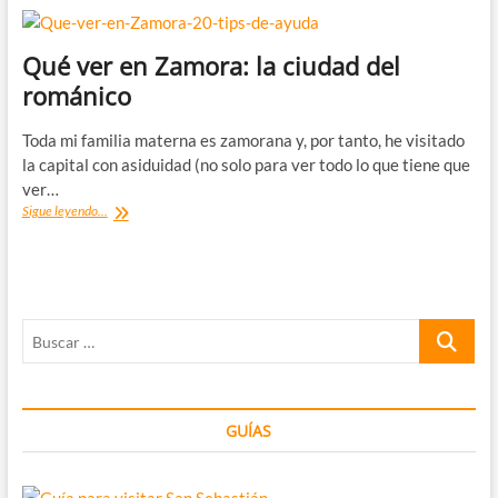
Qué ver en Zamora: la ciudad del
románico
Toda mi familia materna es zamorana y, por tanto, he visitado
la capital con asiduidad (no solo para ver todo lo que tiene que
ver…
Qué
Sigue leyendo...
ver
en
Zamora:
la
ciudad
Buscar
del
románico
…
GUÍAS