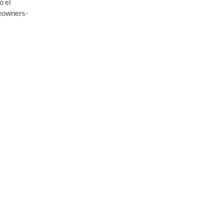
o el
eowners-