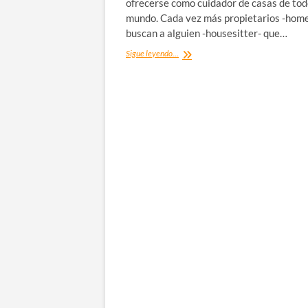
ofrecerse como cuidador de casas de tod
mundo. Cada vez más propietarios -hom
buscan a alguien -housesitter- que…
¿Qué
Sigue leyendo...
es…
el
Housesitting?