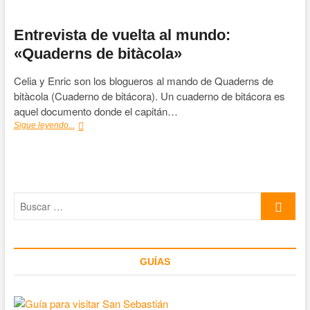
Entrevista de vuelta al mundo:
«Quaderns de bitàcola»
Celia y Enric son los blogueros al mando de Quaderns de
bitàcola (Cuaderno de bitácora). Un cuaderno de bitácora es
aquel documento donde el capitán…
Entrevista
Sigue leyendo...
de
vuelta
al
mundo:
«Quaderns
Buscar
de
bitàcola»
…
GUÍAS