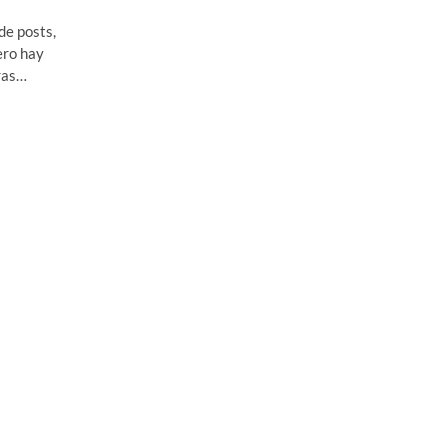
de posts,
ero hay
ras…