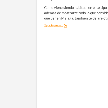
Como viene siendo habitual en este tipo 
además de mostrarte todo lo que consid
que ver en Málaga, también te dejaré ot
Qué
Sigue leyendo...
ver
en
Málaga:
mis
visitas
imprescindibles