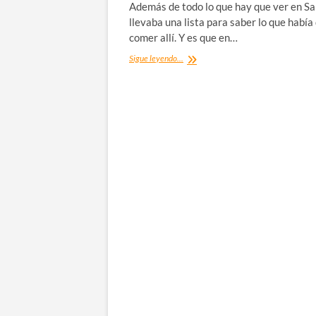
Además de todo lo que hay que ver en S
llevaba una lista para saber lo que había
comer allí. Y es que en…
¿Dónde
Sigue leyendo...
comer
en
Salamanca?
Los
mejores
restaurantes