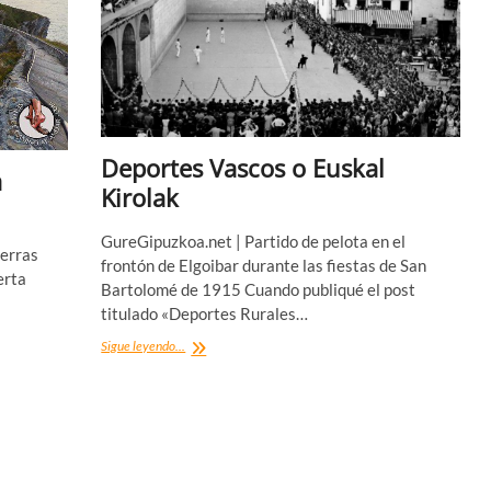
Deportes Vascos o Euskal
a
Kirolak
GureGipuzkoa.net | Partido de pelota en el
ierras
frontón de Elgoibar durante las fiestas de San
erta
Bartolomé de 1915 Cuando publiqué el post
titulado «Deportes Rurales…
Deportes
Sigue leyendo...
Vascos
o
Euskal
Kirolak