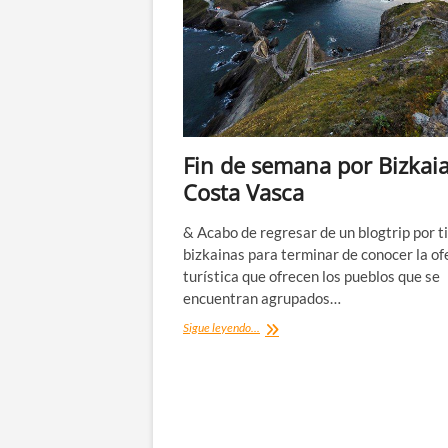
Fin de semana por Bizkai
Costa Vasca
& Acabo de regresar de un blogtrip por t
bizkainas para terminar de conocer la of
turística que ofrecen los pueblos que se
encuentran agrupados…
Fin
Sigue leyendo...
de
semana
por
Bizkaia
Costa
Vasca