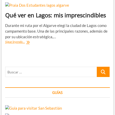
Qué ver en Lagos: mis imprescindibles
Durante mi ruta por el Algarve elegí la ciudad de Lagos como
campamento base. Una de las principales razones, además de
por su ubicación estratégica,…
Qué
Sigue leyendo...
ver
en
Lagos:
mis
imprescindibles
Buscar
…
GUÍAS