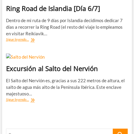
Ring Road de Islandia [Día 6/7]
Dentro de mi ruta de 9 días por Islandia decidimos dedicar 7
días a recorrer la Ring Road (el resto del viaje lo empleamos
en visitar Reikiavik…
Ring
Sigue leyendo...
Road
de
Islandia
[Día
6/7]
Excursión al Salto del Nervión
El Salto del Nervión es, gracias a sus 222 metros de altura, el
salto de agua más alto de la Península Ibérica. Este enclave
majestuoso…
Excursión
Sigue leyendo...
al
Salto
del
Nervión
Buscar