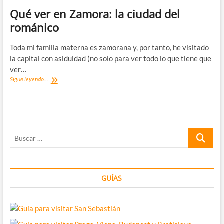
Qué ver en Zamora: la ciudad del
románico
Toda mi familia materna es zamorana y, por tanto, he visitado
la capital con asiduidad (no solo para ver todo lo que tiene que
ver…
Qué
Sigue leyendo...
ver
en
Zamora:
la
ciudad
Buscar
del
románico
…
GUÍAS