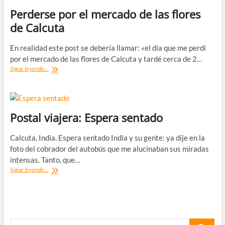
Perderse por el mercado de las flores
de Calcuta
En realidad este post se debería llamar: «el día que me perdí
por el mercado de las flores de Calcuta y tardé cerca de 2…
Perderse
Sigue leyendo...
por
el
mercado
de
las
Postal viajera: Espera sentado
flores
de
Calcuta, India. Espera sentado India y su gente: ya dije en la
Calcuta
foto del cobrador del autobús que me alucinaban sus miradas
intensas. Tanto, que…
Postal
Sigue leyendo...
viajera:
Espera
sentado
Buscar