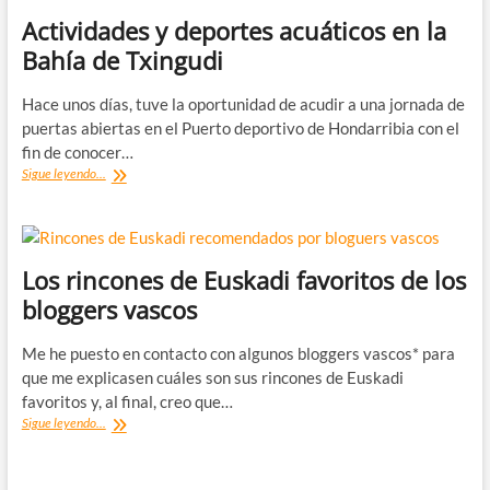
Actividades y deportes acuáticos en la
Bahía de Txingudi
Hace unos días, tuve la oportunidad de acudir a una jornada de
puertas abiertas en el Puerto deportivo de Hondarribia con el
fin de conocer…
Actividades
Sigue leyendo...
y
deportes
acuáticos
en
la
Los rincones de Euskadi favoritos de los
Bahía
bloggers vascos
de
Txingudi
Me he puesto en contacto con algunos bloggers vascos* para
que me explicasen cuáles son sus rincones de Euskadi
favoritos y, al final, creo que…
Los
Sigue leyendo...
rincones
de
Euskadi