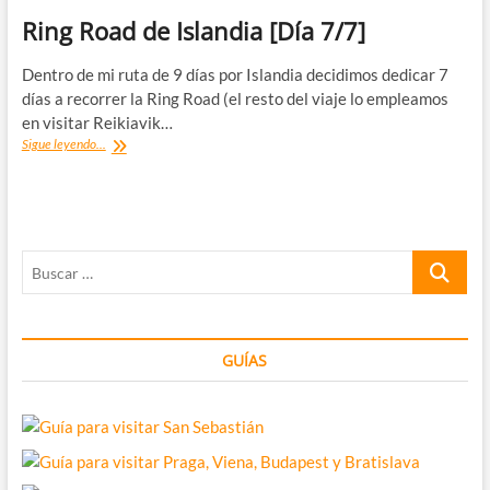
Ring Road de Islandia [Día 7/7]
Dentro de mi ruta de 9 días por Islandia decidimos dedicar 7
días a recorrer la Ring Road (el resto del viaje lo empleamos
en visitar Reikiavik…
Ring
Sigue leyendo...
Road
de
Islandia
[Día
7/7]
Buscar
…
GUÍAS