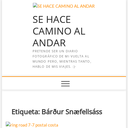
Saltar
al
SE HACE
contenido
CAMINO AL
ANDAR
PRETENDE SER UN DIARIO
FOTOGRÁFICO DE MI VUELTA AL
MUNDO PERO, MIENTRAS TANTO,
HABLO DE MIS VIAJES. :)-
Etiqueta:
Bárður Snæfellsáss