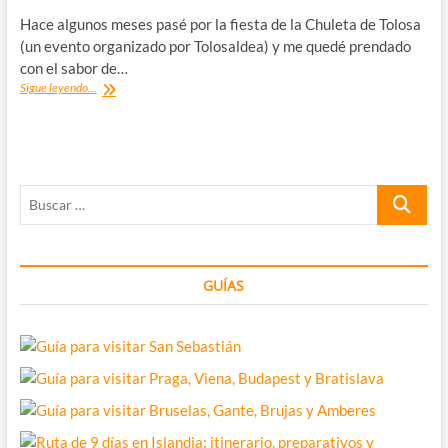
Hace algunos meses pasé por la fiesta de la Chuleta de Tolosa
(un evento organizado por Tolosaldea) y me quedé prendado
con el sabor de…
Casa
Sigue leyendo...
Julián
vs
Casa
Nicolás:
duelo
Buscar
de
chuletas
…
en
Tolosa
GUÍAS