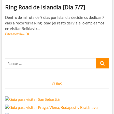
Ring Road de Islandia [Día 7/7]
Dentro de mi ruta de 9 días por Islandia decidimos dedicar 7
días a recorrer la Ring Road (el resto del viaje lo empleamos
en visitar Reikiavik…
Ring
Sigue leyendo...
Road
de
Islandia
[Día
7/7]
Buscar
…
GUÍAS