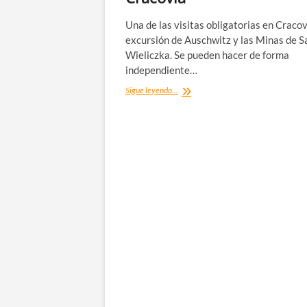
Una de las visitas obligatorias en Cracov
excursión de Auschwitz y las Minas de S
Wieliczka. Se pueden hacer de forma
independiente…
Excursión
Sigue leyendo...
a
Auschwitz
y
las
Minas
de
Sal
de
Wieliczka desde
Cracovia