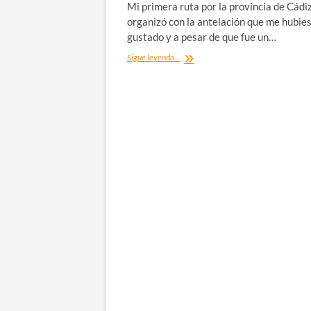
Mi primera ruta por la provincia de Cádi
organizó con la antelación que me hubie
gustado y a pesar de que fue un…
¿Dónde
Sigue leyendo...
dormir
en
Tarifa?
Hotel,
hostal,
hostel
o
apartamento