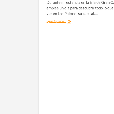
Durante mi estancia en la isla de Gran C
empleé un día para descubrir todo lo que
ver en Las Palmas, su capital.…
Qué
Sigue leyendo...
ver
en
Las
Palmas
de
Gran
Canaria:
mis
recomendaciones