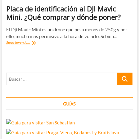
Placa de identificación al DJI Mavic
Mini. ¿Qué comprar y dónde poner?
El Dji Mavic Mini es un drone que pesa menos de 250g y por
ello, mucho más permisivo a la hora de volarlo. Si bien…
Placa
Sigue leyendo...
de
identificación
al
DJI
Mavic
Buscar
Mini.
¿Qué
…
comprar
y
dónde
GUÍAS
poner?