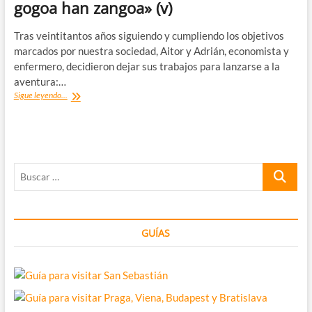
gogoa han zangoa» (v)
Tras veintitantos años siguiendo y cumpliendo los objetivos
marcados por nuestra sociedad, Aitor y Adrián, economista y
enfermero, decidieron dejar sus trabajos para lanzarse a la
aventura:…
Entrevista
Sigue leyendo...
de
vuelta
al
mundo:
«Non
Buscar
gogoa
han
…
zangoa»
(v)
GUÍAS