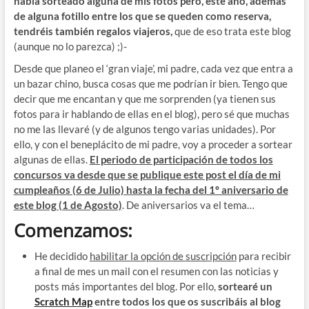
había sorteado alguna de mis fotos pero, este año, además
de alguna fotillo entre los que se queden como reserva,
tendréis también regalos viajeros,
que de eso trata este blog
(aunque no lo parezca) ;)-
Desde que planeo el ‘gran viaje’, mi padre, cada vez que entra a
un bazar chino, busca cosas que me podrían ir bien. Tengo que
decir que me encantan y que me sorprenden (ya tienen sus
fotos para ir hablando de ellas en el blog), pero sé que muchas
no me las llevaré (y de algunos tengo varias unidades). Por
ello, y con el beneplácito de mi padre, voy a proceder a sortear
algunas de ellas.
El periodo de participación de todos los
concursos va desde que se publique este post el día de mi
cumpleaños (6 de Julio) hasta la fecha del 1º aniversario de
este blog (1 de Agosto)
. De aniversarios va el tema…
Comenzamos:
He decidido
habilitar la opción de suscripción
para recibir
a final de mes un mail con el resumen con las noticias y
posts más importantes del blog. Por ello,
sortearé un
Scratch Map
entre todos los que os suscribáis al blog