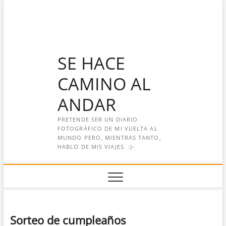
Saltar
al
contenido
SE HACE
CAMINO AL
ANDAR
PRETENDE SER UN DIARIO
FOTOGRÁFICO DE MI VUELTA AL
MUNDO PERO, MIENTRAS TANTO,
HABLO DE MIS VIAJES. :)-
Sorteo de cumpleaños