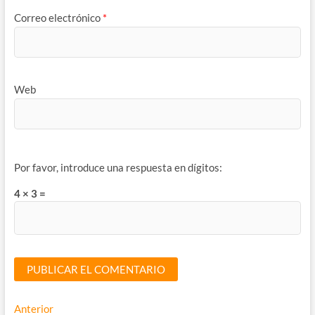
Correo electrónico
*
Web
Por favor, introduce una respuesta en dígitos:
4 × 3 =
Navegación
Entrada
Anterior