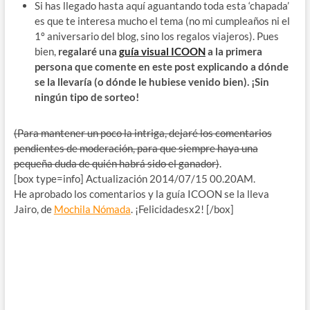
Si has llegado hasta aquí aguantando toda esta ‘chapada’
es que te interesa mucho el tema (no mi cumpleaños ni el
1º aniversario del blog, sino los regalos viajeros). Pues
bien,
regalaré una
guía visual ICOON
a la primera
persona que comente en este post explicando a dónde
se la llevaría (o dónde le hubiese venido bien).
¡Sin
ningún tipo de sorteo!
(Para mantener un poco la intriga, dejaré los comentarios
pendientes de moderación, para que siempre haya una
pequeña duda de quién habrá sido el ganador)
.
[box type=info] Actualización 2014/07/15 00.20AM.
He aprobado los comentarios y la guía ICOON se la lleva
Jairo, de
Mochila Nómada
. ¡Felicidadesx2! [/box]