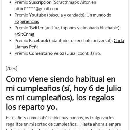
Premio
Suscripción
(Scracthmap): Aitor, en
aitorl******@gmail.com
Premio
Youtube
(báscula y candado):
Un mundo de
Experiencias
Premio
Twitter
(antifaz, tapones y almohada hinchable):
@
SltCnmg
Premio
Facebook
(adaptador de enchufe universal):
Carla
Llamas Peña
Premio
Comentario veloz
(Guía Icoon): Jairo.
[/box]
Como viene siendo habitual en
mi cumpleaños (sí, hoy 6 de Julio
es mi cumpleaños), los regalos
los reparto yo.
Este año, y como habéis sido muy buenos, os traigo varios
regalitos en mi sorteo de cumpleaños…
Hasta ahora siempre