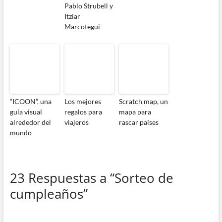
Pablo Strubell y
Itziar
Marcotegui
“ICOON”, una
Los mejores
Scratch map, un
guía visual
regalos para
mapa para
alrededor del
viajeros
rascar países
mundo
23 Respuestas a “Sorteo de
cumpleaños”