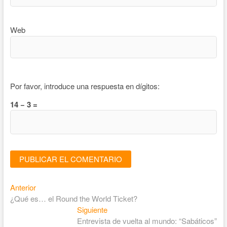
Web
Por favor, introduce una respuesta en dígitos:
14 − 3 =
Entrada
Navegación
Anterior
anterior:
¿Qué es… el Round the World Ticket?
de
Entrada
Siguiente
entradas
siguiente:
Entrevista de vuelta al mundo: “Sabáticos”