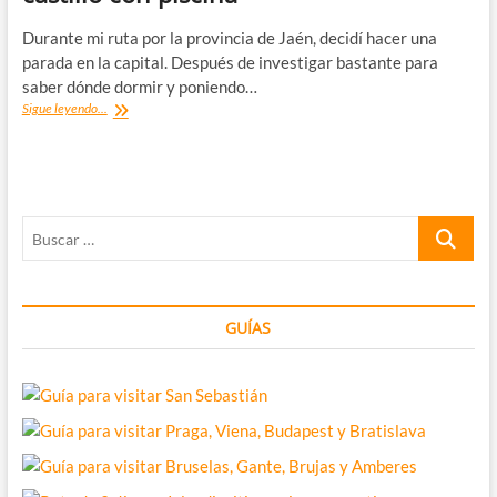
Durante mi ruta por la provincia de Jaén, decidí hacer una
parada en la capital. Después de investigar bastante para
saber dónde dormir y poniendo…
Parador
Sigue leyendo...
de
Jaén:
cómo
dormir
en
Buscar
un
castillo
…
con
piscina
GUÍAS