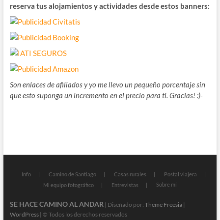
reserva tus alojamientos y actividades desde estos banners:
Son enlaces de afiliados y yo me llevo un pequeño porcentaje sin
que esto suponga un incremento en el precio para ti. Gracias! :)-
Info
Camino de Santiago
Casas rurales
Postal viajera
Sobre mí
Mi equipo fotográfico
Entrevistas
SE HACE CAMINO AL ANDAR
| Diseñado por:
Theme Freesia
|
WordPress
| © Todos los derechos reservados