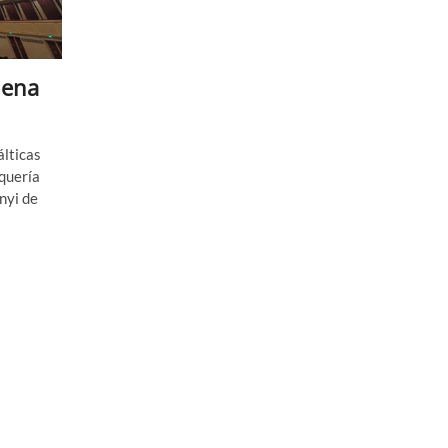
iena
álticas
 quería
nyi de