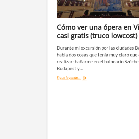
Cómo ver una ópera en V
casi gratis (truco lowcost)
Durante mi excursión por las ciudades B
había dos cosas que tenía muy claro que
realizar: bañarme en el balneario Széche
Budapest y…
Cómo
Sigue leyendo...
ver
una
ópera
en
Viena
casi
gratis
(truco
lowcost)