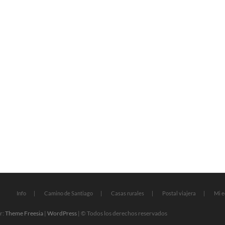
Info
Camino de Santiago
Casas rurales
Postal viajera
Mi e
r:
Theme Freesia
|
WordPress
| © Todos los derechos reservados