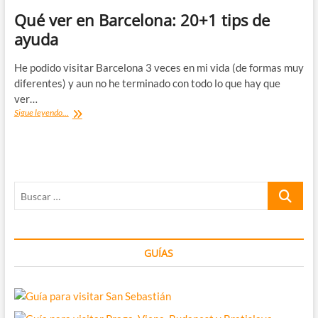
Qué ver en Barcelona: 20+1 tips de
ayuda
He podido visitar Barcelona 3 veces en mi vida (de formas muy
diferentes) y aun no he terminado con todo lo que hay que
ver…
Qué
Sigue leyendo...
ver
en
Barcelona:
20+1
tips
Buscar
de
ayuda
…
GUÍAS