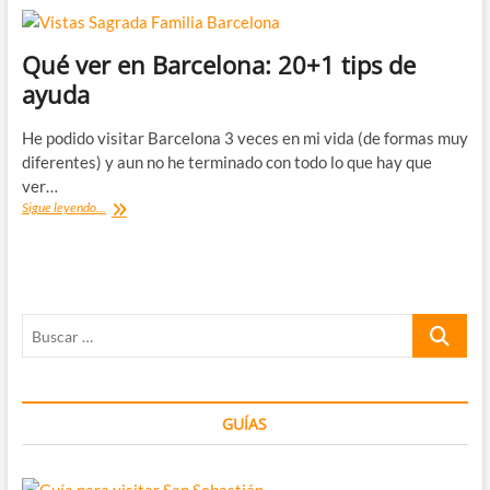
Qué ver en Barcelona: 20+1 tips de
ayuda
He podido visitar Barcelona 3 veces en mi vida (de formas muy
diferentes) y aun no he terminado con todo lo que hay que
ver…
Qué
Sigue leyendo...
ver
en
Barcelona:
20+1
tips
Buscar
de
ayuda
…
GUÍAS