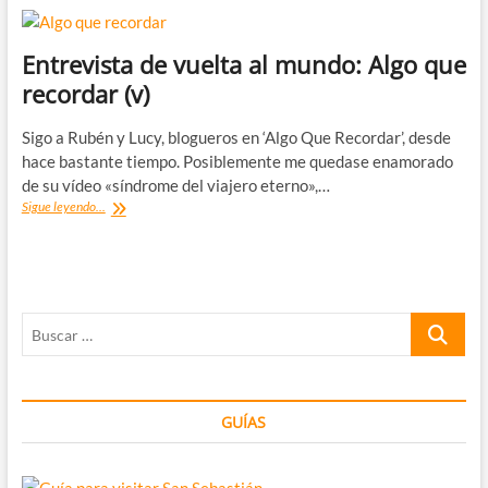
Entrevista de vuelta al mundo: Algo que
recordar (v)
Sigo a Rubén y Lucy, blogueros en ‘Algo Que Recordar’, desde
hace bastante tiempo. Posiblemente me quedase enamorado
de su vídeo «síndrome del viajero eterno»,…
Entrevista
Sigue leyendo...
de
vuelta
al
mundo:
Algo
Buscar
que
recordar
…
(v)
GUÍAS