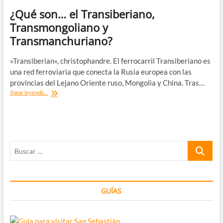
¿Qué son… el Transiberiano,
Transmongoliano y
Transmanchuriano?
«Transiberian«, christophandre. El ferrocarril Transiberiano es
una red ferroviaria que conecta la Rusia europea con las
provincias del Lejano Oriente ruso, Mongolia y China. Tras…
¿Qué
Sigue leyendo...
son…
el
Transiberiano,
Transmongoliano
y
Buscar
Transmanchuriano?
…
GUÍAS