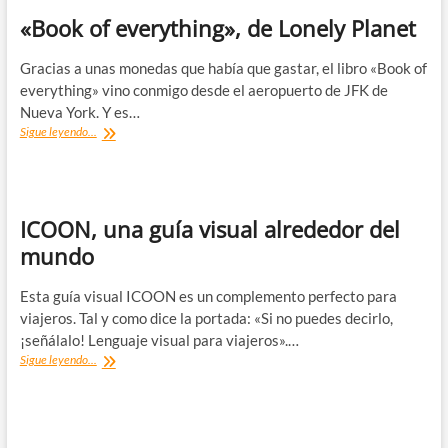
«Book of everything», de Lonely Planet
Gracias a unas monedas que había que gastar, el libro «Book of
everything» vino conmigo desde el aeropuerto de JFK de
Nueva York. Y es…
«Book
Sigue leyendo...
of
everything»,
de
Lonely
Planet
ICOON, una guía visual alrededor del
mundo
Esta guía visual ICOON es un complemento perfecto para
viajeros. Tal y como dice la portada: «Si no puedes decirlo,
¡señálalo! Lenguaje visual para viajeros».…
ICOON,
Sigue leyendo...
una
guía
visual
alrededor