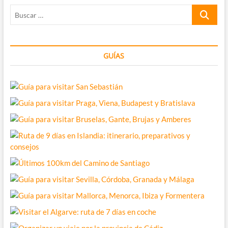
del
Buscar
mundo
…
GUÍAS