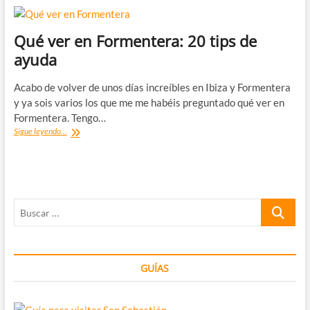
Qué ver en Formentera: 20 tips de
ayuda
Acabo de volver de unos días increíbles en Ibiza y Formentera
y ya sois varios los que me me habéis preguntado qué ver en
Formentera. Tengo…
Qué
Sigue leyendo...
ver
en
Formentera:
20
tips
Buscar
de
ayuda
…
GUÍAS