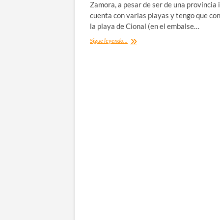
Zamora, a pesar de ser de una provincia i
cuenta con varias playas y tengo que co
la playa de Cional (en el embalse…
Playa
Sigue leyendo...
de
Cional,
un
oasis
en
el
secarral
de
Zamora