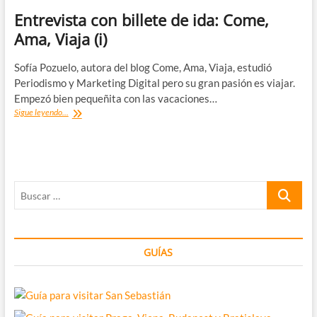
Entrevista con billete de ida: Come,
Ama, Viaja (i)
Sofía Pozuelo, autora del blog Come, Ama, Viaja, estudió
Periodismo y Marketing Digital pero su gran pasión es viajar.
Empezó bien pequeñita con las vacaciones…
Entrevista
Sigue leyendo...
con
billete
de
ida:
Come,
Buscar
Ama,
Viaja
…
(i)
GUÍAS